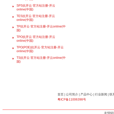
SPS抗开云·官方站注册-开云
online(中国)
TES抗开云·官方站注册-开云
online(中国)
TP抗开云·官方站注册-开云online(中
国)
TPO抗开云·官方站注册-开云
online(中国)
TPO(POE)抗开云·官方站注册-开云
online(中国)
TS抗开云·官方站注册-开云online(中
国)
首页
|
公司简介
|
产品中心
|
行业新闻
|
联
粤ICP备11006398号
友情链