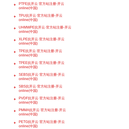
PTFE抗开云·官方站注册-开云
online(中国)
TPU抗开云·官方站注册-开云
online(中国)
UHMWPE抗开云·官方站注册-开云
online(中国)
XLPE抗开云·官方站注册-开云
online(中国)
TPE抗开云·官方站注册-开云
online(中国)
TPEE抗开云·官方站注册-开云
online(中国)
SEBS抗开云·官方站注册-开云
online(中国)
SBS抗开云·官方站注册-开云
online(中国)
PVDF抗开云·官方站注册-开云
online(中国)
PMMA抗开云·官方站注册-开云
online(中国)
PETG抗开云·官方站注册-开云
online(中国)