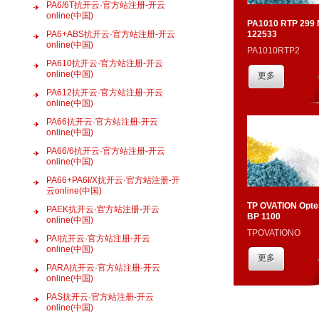
PA6/6T抗开云·官方站注册-开云
online(中国)
PA1010 RTP 299 
PA6+ABS抗开云·官方站注册-开云
122533
online(中国)
PA1010RTP2
PA610抗开云·官方站注册-开云
online(中国)
更多
PA612抗开云·官方站注册-开云
online(中国)
PA66抗开云·官方站注册-开云
online(中国)
PA66/6抗开云·官方站注册-开云
online(中国)
PA66+PA6I/X抗开云·官方站注册-开
云online(中国)
TP OVATION Opt
PAEK抗开云·官方站注册-开云
BP 1100
online(中国)
TPOVATIONO
PAI抗开云·官方站注册-开云
online(中国)
更多
PARA抗开云·官方站注册-开云
online(中国)
PAS抗开云·官方站注册-开云
online(中国)