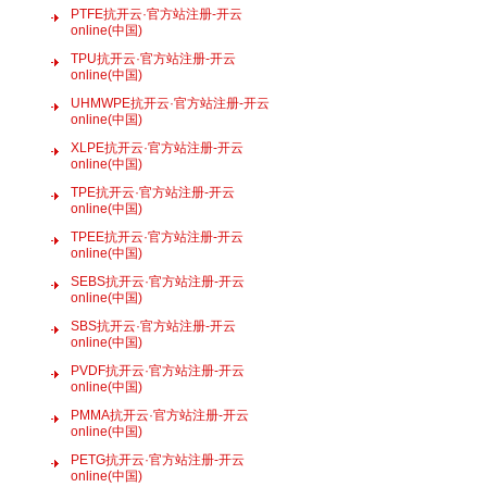
PTFE抗开云·官方站注册-开云
online(中国)
TPU抗开云·官方站注册-开云
online(中国)
UHMWPE抗开云·官方站注册-开云
online(中国)
XLPE抗开云·官方站注册-开云
online(中国)
TPE抗开云·官方站注册-开云
online(中国)
TPEE抗开云·官方站注册-开云
online(中国)
SEBS抗开云·官方站注册-开云
online(中国)
SBS抗开云·官方站注册-开云
online(中国)
PVDF抗开云·官方站注册-开云
online(中国)
PMMA抗开云·官方站注册-开云
online(中国)
PETG抗开云·官方站注册-开云
online(中国)