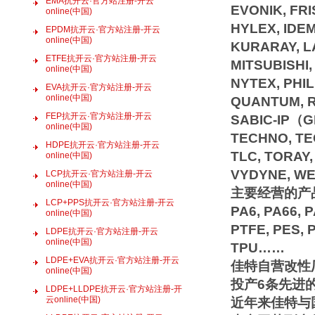
EMA抗开云·官方站注册-开云
EVONIK, FRI
online(中国)
HYLEX, IDEM
EPDM抗开云·官方站注册-开云
online(中国)
KURARAY, LA
ETFE抗开云·官方站注册-开云
MITSUBISHI
online(中国)
NYTEX, PHI
EVA抗开云·官方站注册-开云
online(中国)
QUANTUM, R
FEP抗开云·官方站注册-开云
SABIC-IP（G
online(中国)
TECHNO, TEC
HDPE抗开云·官方站注册-开云
TLC, TORAY,
online(中国)
VYDYNE, W
LCP抗开云·官方站注册-开云
online(中国)
主要经营的产品种类有
LCP+PPS抗开云·官方站注册-开云
PA6, PA66, P
online(中国)
PTFE, PES, P
LDPE抗开云·官方站注册-开云
online(中国)
TPU……
LDPE+EVA抗开云·官方站注册-开云
佳特自营改性
online(中国)
投产6条先进
LDPE+LLDPE抗开云·官方站注册-开
云online(中国)
近年来佳特与